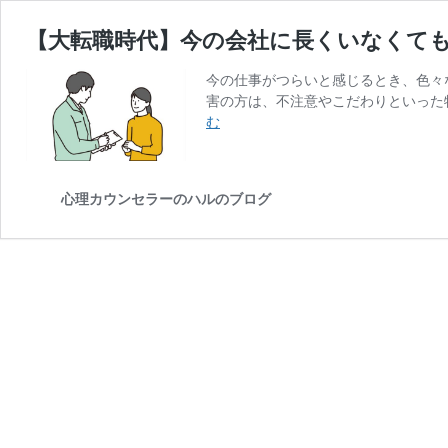
【大転職時代】今の会社に長くいなくて
今の仕事がつらいと感じるとき、色々な
害の方は、不注意やこだわりといった
【大
む
転
職
時
心理カウンセラーのハルのブログ
代】
今
の
会
社
に
長
く
い
な
く
て