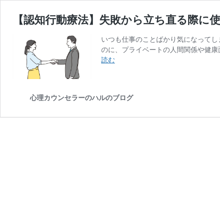
【認知行動療法】失敗から立ち直る際に使
いつも仕事のことばかり気になってし
のに、プライベートの人間関係や健康
【認
読む
知
行
動
心理カウンセラーのハルのブログ
療
法】
失
敗
か
ら
立
ち
直
る
際
に