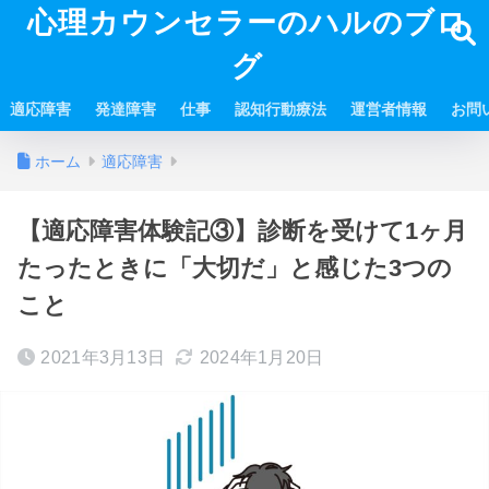
心理カウンセラーのハルのブロ
グ
適応障害
発達障害
仕事
認知行動療法
運営者情報
お問
ホーム
適応障害
【適応障害体験記③】診断を受けて1ヶ月
たったときに「大切だ」と感じた3つの
こと
2021年3月13日
2024年1月20日