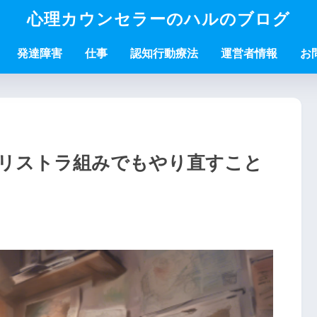
心理カウンセラーのハルのブログ
発達障害
仕事
認知行動療法
運営者情報
お
代リストラ組みでもやり直すこと