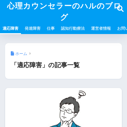
心理カウンセラーのハルのブロ
グ
適応障害
発達障害
仕事
認知行動療法
運営者情報
お問
ホーム
「適応障害」の記事一覧