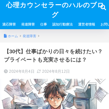
心理カウンセラーのハルのブロ
グ
適応障害
発達障害
仕事
認知行動療法
運営者情報
お問
ホーム
発達障害
【30代】仕事ばかりの日々を続けたい？
プライベートも充実させるには？
2024年8月4日
2024年8月12日