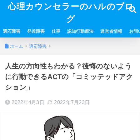
心理カウンセラーのハルのブロ
グ
適応障害
発達障害
仕事
認知行動療法
運営者情報
お問
ホーム
適応障害
人生の方向性もわかる？後悔のないよう
に行動できるACTの「コミッテッドアク
ション」
2022年4月3日
2022年7月23日