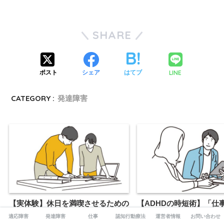
SHARE
LINE
ポスト
シェア
はてブ
CATEGORY :
発達障害
【実体験】休日を満喫させるための
【ADHDの時短術】「仕
時間術とやらかしたミスについて解
は諦める？
適応障害
発達障害
仕事
認知行動療法
運営者情報
お問い合わせ