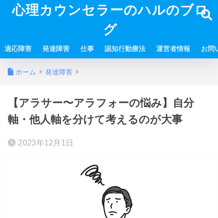
心理カウンセラーのハルのブロ
グ
適応障害
発達障害
仕事
認知行動療法
運営者情報
お問
ホーム
発達障害
【アラサー〜アラフォーの悩み】自分
軸・他人軸を分けて考えるのが大事
2023年12月1日